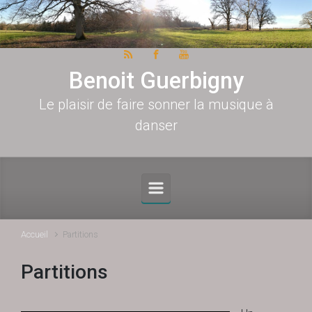
Skip to main content
Benoit Guerbigny
Le plaisir de faire sonner la musique à
danser
Accueil
Partitions
Partitions