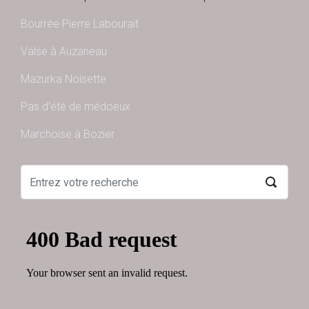
Bourrée Pierre Labourait
Valse à Auzaneau
Mazurka Noisette
Pas d’été de médoeux
Marchoise à Bozier