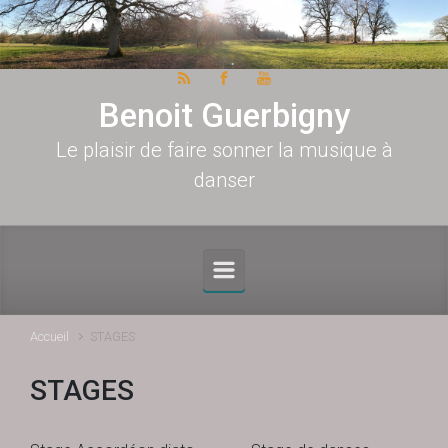
Skip to main content
Benoit Guerbigny
Le plaisir de faire sonner la musique à
danser
Accueil
STAGES
STAGES