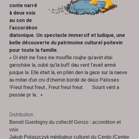
conte narré
à deux voix
au son de
l’accordéon
diatonique. Un spectacle immersif et ludique, une
belle découverte du patrimoine culturel poitevin
pour toute la famille.
« Ol étét ine foes ine mouflle roujhe
qu’avét étai
garochàie la, oubé qu’la buff dau vent l’avait amné
jusque la.
Elle était là, en pllén den la gace sur la naeve
au mitan d’un cru d’chemin bordé de deùs Palisses
!
Freut freut freut , Freut freut freut.
Sourit vént a
passàe pr la… »
Distribution :
Benoit Guerbigny du collectif Gonzo : accordéon et
voix
Jakub Polaszczyk médiateur culturel du Cerdo (Centre