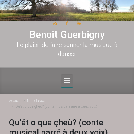
Skip to main content
Benoit Guerbigny
Le plaisir de faire sonner la musique à
danser
Accueil
Non classé
Qu’ét o que çheù? (conte musical narré à deux voix)
Qu’ét o que çheù? (conte
musical narré à deux voix)