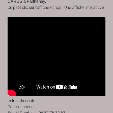
CARUG à Parthenay.
Un petit clic sur l’affiche et hop ! Une affiche interactive
extrait du conte
Contact scène
Benoit Guerbigny 06 87 76 12 67